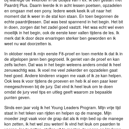
Paardrij Plus. Daarin leerde ik in acht lessen poetsen, opzadelen
en omgaan met een pony. Iedere week keek ik uit naar het
moment dat ik weer in de stal kon staan. En toen begonnen de
echte paardrijlessen. Dat was best spannend in het begin. Het bit
in doen, zorgen dat het zadel goed vastzit. Het was echt wel even
moeilijk in het begin, ook de eerste keer vallen tijdens de les. Ik
merk dat ik door deze ervaringen sterker ben geworden en ik
weet nu wat doorzetten is.
In oktober reed ik mijn eerste F8-proef en toen merkte ik dat ik in
de afgelopen jaren ben gegroeid. Ik geniet van de proef en kan
zelfs lachen. Dat was in het begin weleens anders omdat ik heel
zenuwachtig was. Ik voel me veel zekerder en opzadelen gaat
heel goed. Andere kinderen vragen me vaak of ik ze kan helpen.
Ook lees ik voor tijdens de proeven en heb ik al een paar keer
meegeschreven bij de jury. Dat vind ik heel leuk om te doen
omdat de jury veel tips en uitleg geeft waarom ze bepaalde
punten geven.
Sinds een jaar volg ik het Young Leaders Program. Mijn vrije tijd
staat in het teken van rijden en helpen op de manege. Mijn
moeder zegt vaak voor de grap dat als ik mijn bed op de manege
kon zetten, ik het wel zou weten! Ik vind het leuk om paarden te