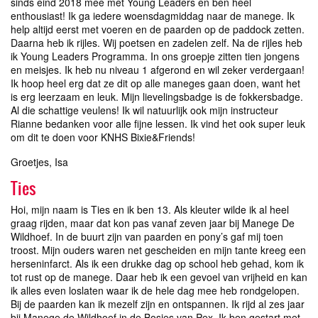
sinds eind 2018 mee met Young Leaders en ben heel
enthousiast! Ik ga iedere woensdagmiddag naar de manege. Ik
help altijd eerst met voeren en de paarden op de paddock zetten.
Daarna heb ik rijles. Wij poetsen en zadelen zelf. Na de rijles heb
ik Young Leaders Programma. In ons groepje zitten tien jongens
en meisjes. Ik heb nu niveau 1 afgerond en wil zeker verdergaan!
Ik hoop heel erg dat ze dit op alle maneges gaan doen, want het
is erg leerzaam en leuk. Mijn lievelingsbadge is de fokkersbadge.
Al die schattige veulens! Ik wil natuurlijk ook mijn instructeur
Rianne bedanken voor alle fijne lessen. Ik vind het ook super leuk
om dit te doen voor KNHS Bixie&Friends!
Groetjes, Isa
Ties
Hoi, mijn naam is Ties en ik ben 13. Als kleuter wilde ik al heel
graag rijden, maar dat kon pas vanaf zeven jaar bij Manege De
Wildhoef. In de buurt zijn van paarden en pony’s gaf mij toen
troost. Mijn ouders waren net gescheiden en mijn tante kreeg een
herseninfarct. Als ik een drukke dag op school heb gehad, kom ik
tot rust op de manege. Daar heb ik een gevoel van vrijheid en kan
ik alles even loslaten waar ik de hele dag mee heb rondgelopen.
Bij de paarden kan ik mezelf zijn en ontspannen. Ik rijd al zes jaar
bij Manege de Wildhoef in de Bosjes van Pex. Ik ben gestart met