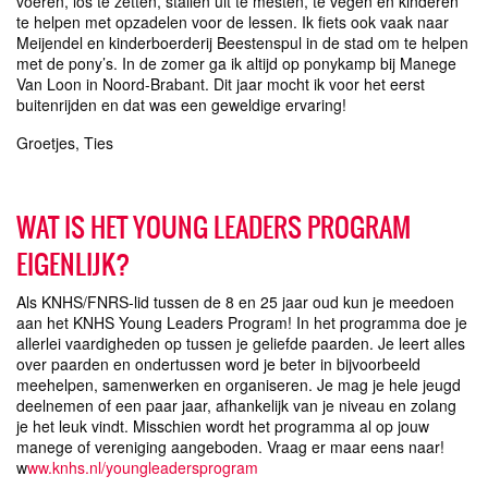
voeren, los te zetten, stallen uit te mesten, te vegen en kinderen
te helpen met opzadelen voor de lessen. Ik fiets ook vaak naar
Meijendel en kinderboerderij Beestenspul in de stad om te helpen
met de pony’s. In de zomer ga ik altijd op ponykamp bij Manege
Van Loon in Noord-Brabant. Dit jaar mocht ik voor het eerst
buitenrijden en dat was een geweldige ervaring!
Groetjes, Ties
WAT IS HET YOUNG LEADERS PROGRAM
EIGENLIJK?
Als KNHS/FNRS-lid tussen de 8 en 25 jaar oud kun je meedoen
aan het KNHS Young Leaders Program! In het programma doe je
allerlei vaardigheden op tussen je geliefde paarden. Je leert alles
over paarden en ondertussen word je beter in bijvoorbeeld
meehelpen, samenwerken en organiseren. Je mag je hele jeugd
deelnemen of een paar jaar, afhankelijk van je niveau en zolang
je het leuk vindt. Misschien wordt het programma al op jouw
manege of vereniging aangeboden. Vraag er maar eens naar!
w
ww.knhs.nl/youngleadersprogram