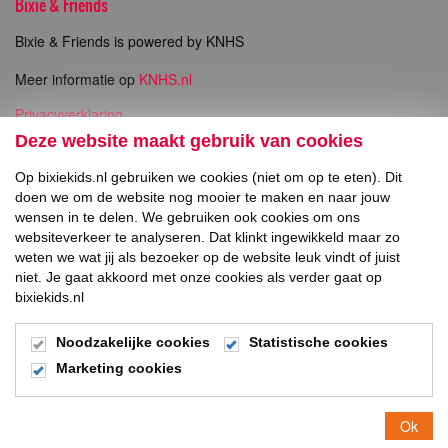
Bixie & Friends
Bixie & Friends is powered by KNHS
Meer informatie op
KNHS.nl
Privacyverklaring
Copyright
Deze website maakt gebruik van cookies
Op bixiekids.nl gebruiken we cookies (niet om op te eten). Dit
Direct naar
doen we om de website nog mooier te maken en naar jouw
wensen in te delen. We gebruiken ook cookies om ons
Inschrijven Bixie Wedstrijden
websiteverkeer te analyseren. Dat klinkt ingewikkeld maar zo
weten we wat jij als bezoeker op de website leuk vindt of juist
Social Media
niet. Je gaat akkoord met onze cookies als verder gaat op
bixiekids.nl
Noodzakelijke cookies
Statistische cookies
Marketing cookies
© 2026
Ok