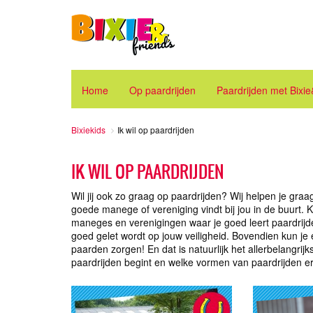
Home
Op paardrijden
Paardrijden met Bixi
Bixiekids
Ik wil op paardrijden
IK WIL OP PAARDRIJDEN
Wil jij ook zo graag op paardrijden? Wij helpen je graag
goede manege of vereniging vindt bij jou in de buurt. K
maneges en verenigingen waar je goed leert paardrijde
goed gelet wordt op jouw veiligheid. Bovendien kun je 
paarden zorgen! En dat is natuurlijk het allerbelangrij
paardrijden begint en welke vormen van paardrijden er