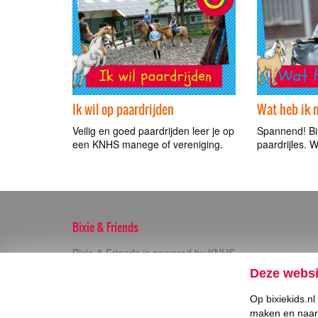
Ik wil op paardrijden
Wat heb ik 
Veilig en goed paardrijden leer je op
Spannend! Bi
een KNHS manege of vereniging.
paardrijles. 
Bixie & Friends
Bixie & Friends is powered by KNHS
Deze websi
Meer informatie op
KNHS.nl
Op bixiekids.n
Privacyverklaring
maken en naar 